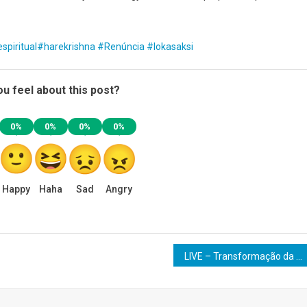
spiritual
#harekrishna
#Renúncia
#lokasaksi
u feel about this post?
0%
0%
0%
0%
Happy
Haha
Sad
Angry
LIVE – Transformação da Vida Espiritual em 21 dias