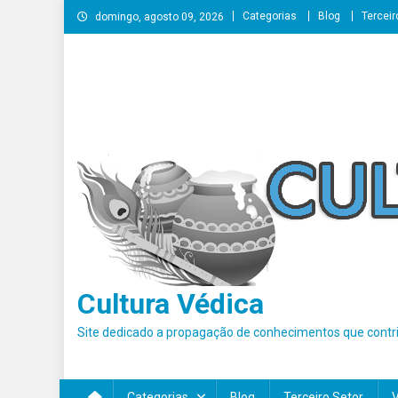
Skip
Categorias
Blog
Terceir
domingo, agosto 09, 2026
to
content
Cultura Védica
Site dedicado a propagação de conhecimentos que contri
Categorias
Blog
Terceiro Setor
V