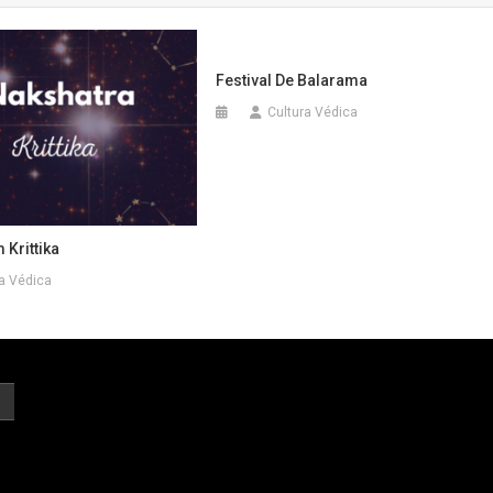
Festival De Balarama
Cultura Védica
 Krittika
a Védica