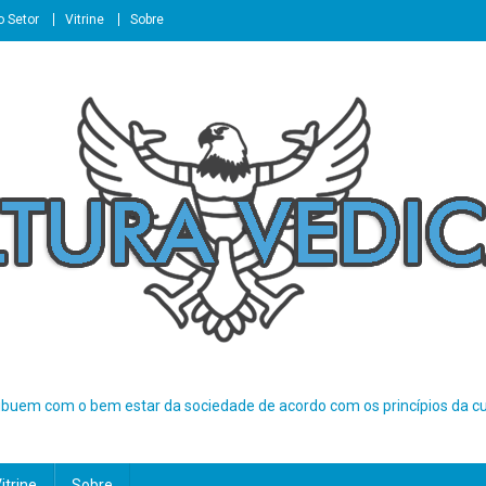
o Setor
Vitrine
Sobre
buem com o bem estar da sociedade de acordo com os princípios da cul
itrine
Sobre