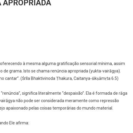
A APROPRIADA
e, oferecendo à mesma alguma gratificação sensorial mínima, assim
 de grama. Isto se chama renúncia apropriada (yukta-vairāgya).
o cantar”. (Śrīla Bhaktivinoda Ṭhakura, Caitanya-śikṣāmṛta 6.5)
renúncia”, significa literalmente “despaixão”. Ela é formada de rāga
ma vairāgya não pode ser considerada meramente como repressão
sejo apaixonado pelas coisas temporárias do mundo material.
ando Ele afirma: