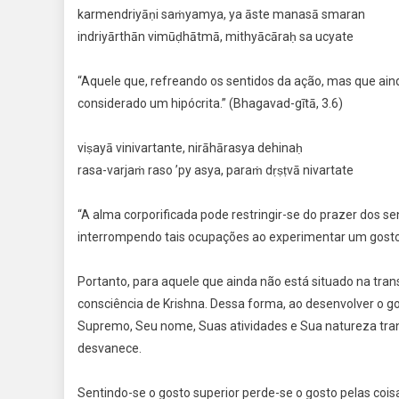
karmendriyāṇi saṁyamya, ya āste manasā smaran
indriyārthān vimūḍhātmā, mithyācāraḥ sa ucyate
“Aquele que, refreando os sentidos da ação, mas que ai
considerado um hipócrita.” (Bhagavad-gītā, 3.6)
viṣayā vinivartante, nirāhārasya dehinaḥ
rasa-varjaṁ raso ’py asya, paraṁ dṛṣṭvā nivartate
“A alma corporificada pode restringir-se do prazer dos 
interrompendo tais ocupações ao experimentar um gosto s
Portanto, para aquele que ainda não está situado na tra
consciência de Krishna. Dessa forma, ao desenvolver o g
Supremo, Seu nome, Suas atividades e Sua natureza tran
desvanece.
Sentindo-se o gosto superior perde-se o gosto pelas coisas