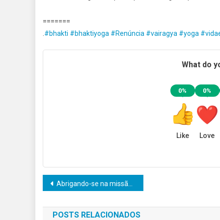
=======
.
#bhakti
#bhaktiyoga
#Renúncia
#vairagya
#yoga
#vidae
What do yo
0%
0%
Like
Love
Navegação
Abrigando-se na missão do Guru
de
POSTS RELACIONADOS