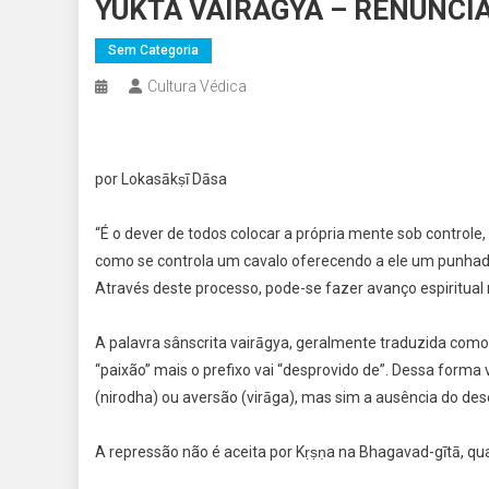
YUKTA VAIRĀGYA – RENÚNCI
Sem Categoria
Cultura Védica
por Lokasākṣī Dāsa
“É o dever de todos colocar a própria mente sob control
como se controla um cavalo oferecendo a ele um punhado
Através deste processo, pode-se fazer avanço espiritual n
A palavra sânscrita vairāgya, geralmente traduzida como “
“paixão” mais o prefixo vai “desprovido de”. Dessa for
(nirodha) ou aversão (virāga), mas sim a ausência do de
A repressão não é aceita por Kṛṣṇa na Bhagavad-gītā, qu