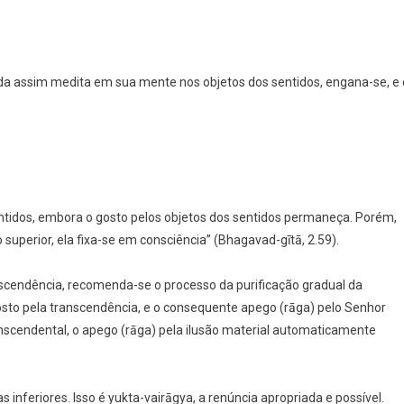
nda assim medita em sua mente nos objetos dos sentidos, engana-se, e 
sentidos, embora o gosto pelos objetos dos sentidos permaneça. Porém,
uperior, ela fixa-se em consciência” (Bhagavad-gītā, 2.59).
nscendência, recomenda-se o processo da purificação gradual da
osto pela transcendência, e o consequente apego (rāga) pelo Senhor
scendental, o apego (rāga) pela ilusão material automaticamente
 inferiores. Isso é yukta-vairāgya, a renúncia apropriada e possível.