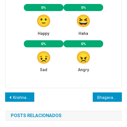
0%
0%
Happy
Haha
0%
0%
Sad
Angry
Navegação
Krishna Janmastami em Curitiba
Bhagavad-gita
de
POSTS RELACIONADOS
Post