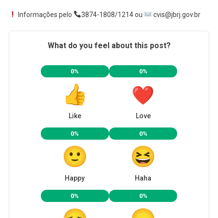
Informações pelo
3874-1808/1214 ou
cvis@jbrj.gov.br
What do you feel about this post?
0%
0%
Like
Love
0%
0%
Happy
Haha
0%
0%