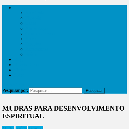
Categorias
Astrologia
Filosofia
Casas
Alimentação
Comportamento
Astros
Terapias
Ascendentes
Saúde
Blog
Terceiro Setor
Vitrine
Sobre
site mode button
Pesquisar por:
MUDRAS PARA DESENVOLVIMENTO
ESPIRITUAL
Mudra
Saúde
Terapias