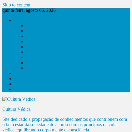
Skip to content
quinta-feira, agosto 06, 2026
Categorias
Astrologia
Filosofia
Casas
Alimentação
Comportamento
Astros
Terapias
Ascendentes
Saúde
Blog
Terceiro Setor
Vitrine
Sobre
Cultura Védica
Site dedicado a propagação de conhecimentos que contribuem com
o bem estar da sociedade de acordo com os princípios da culta
védica equilibrando corpo mente e consciência.