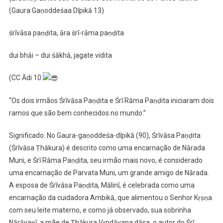
(Gaura Gaṇoddeśaa Dīpikā 13)
śrīvāsa paṇḍita, āra śrī-rāma paṇḍita
dui bhāi – dui śākhā, jagate vidita
(CC Ādi 10.
“Os dois irmãos Śrīvāsa Paṇḍita e Śrī Rāma Paṇḍita iniciaram dois
ramos que são bem conhecidos no mundo.”
Significado: No Gaura-gaṇoddeśa-dīpikā (90), Śrīvāsa Paṇḍita
(Śrīvāsa Ṭhākura) é descrito como uma encarnação de Nārada
Muni, e Śrī Rāma Paṇḍita, seu irmão mais novo, é considerado
uma encarnação de Parvata Muni, um grande amigo de Nārada.
A esposa de Śrīvāsa Paṇḍita, Mālinī, é celebrada como uma
encarnação da cuidadora Ambikā, que alimentou o Senhor Kṛṣṇa
com seu leite materno, e como já observado, sua sobrinha
Nārāyaṇī, a mãe de Ṭhākura Vṛndāvana dāsa, o autor do Śrī