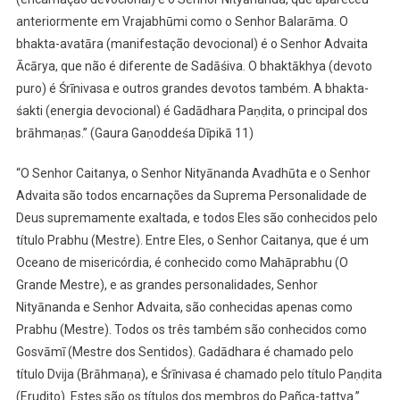
anteriormente em Vrajabhūmi como o Senhor Balarāma. O
bhakta-avatāra (manifestação devocional) é o Senhor Advaita
Ācārya, que não é diferente de Sadāśiva. O bhaktākhya (devoto
puro) é Śrīnivasa e outros grandes devotos também. A bhakta-
śakti (energia devocional) é Gadādhara Paṇḍita, o principal dos
brāhmaṇas.” (Gaura Gaṇoddeśa Dīpikā 11)
“O Senhor Caitanya, o Senhor Nityānanda Avadhūta e o Senhor
Advaita são todos encarnações da Suprema Personalidade de
Deus supremamente exaltada, e todos Eles são conhecidos pelo
título Prabhu (Mestre). Entre Eles, o Senhor Caitanya, que é um
Oceano de misericórdia, é conhecido como Mahāprabhu (O
Grande Mestre), e as grandes personalidades, Senhor
Nityānanda e Senhor Advaita, são conhecidas apenas como
Prabhu (Mestre). Todos os três também são conhecidos como
Gosvāmī (Mestre dos Sentidos). Gadādhara é chamado pelo
título Dvija (Brāhmaṇa), e Śrīnivasa é chamado pelo título Paṇḍita
(Erudito). Estes são os títulos dos membros do Pañca-tattva.”