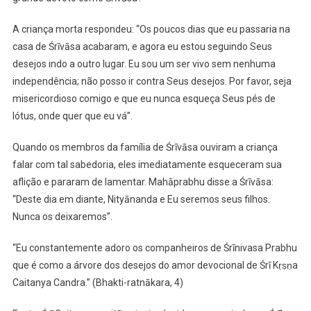
A criança morta respondeu: “Os poucos dias que eu passaria na
casa de Śrīvāsa acabaram, e agora eu estou seguindo Seus
desejos indo a outro lugar. Eu sou um ser vivo sem nenhuma
independência; não posso ir contra Seus desejos. Por favor, seja
misericordioso comigo e que eu nunca esqueça Seus pés de
lótus, onde quer que eu vá”.
Quando os membros da família de Śrīvāsa ouviram a criança
falar com tal sabedoria, eles imediatamente esqueceram sua
aflição e pararam de lamentar. Mahāprabhu disse a Śrīvāsa:
“Deste dia em diante, Nityānanda e Eu seremos seus filhos.
Nunca os deixaremos”.
“Eu constantemente adoro os companheiros de Śrīnivasa Prabhu
que é como a árvore dos desejos do amor devocional de Śrī Kṛṣṇa
Caitanya Candra.” (Bhakti-ratnākara, 4)