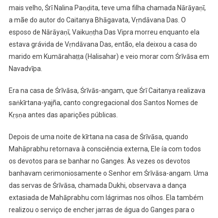
mais velho, Śrī Nalina Paṇḍita, teve uma filha chamada Nārāyaṇī,
a mãe do autor do Caitanya Bhāgavata, Vṛndāvana Das. O
esposo de Nārāyaṇī, Vaikuṇṭha Das Vipra morreu enquanto ela
estava grávida de Vṛndāvana Das, então, ela deixou a casa do
marido em Kumārahaṭṭa (Halisahar) e veio morar com Śrīvāsa em
Navadvīpa.
Era na casa de Śrīvāsa, Śrīvās-angam, que Śrī Caitanya realizava
saṅkīrtana-yajña, canto congregacional dos Santos Nomes de
Kṛṣṇa antes das aparições públicas.
Depois de uma noite de kīrtana na casa de Śrīvāsa, quando
Mahāprabhu retornava à consciência externa, Ele ía com todos
os devotos para se banhar no Ganges. Às vezes os devotos
banhavam cerimoniosamente o Senhor em Śrīvāsa-angam. Uma
das servas de Śrīvāsa, chamada Dukhi, observava a dança
extasiada de Mahāprabhu com lágrimas nos olhos. Ela também
realizou o serviço de encher jarras de água do Ganges para o