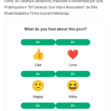
Fonte: Śrī Caitanya-caritāmṛta, traduzido e comentado por Śrīla
Prabhupāda e “Śrī Caitanya: Sua Vida e Associados” de Śrīla
Bhakti Ballabha Tīrtha Gosvāmī Mahārāja.
What do you feel about this post?
0%
0%
Like
Love
0%
0%
Happy
Haha
0%
0%