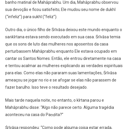
banho matinal de Mahāprabhu. Um dia, Mahāprabhu observou
sua devoção e ficou satisfeito; Ele mudou seu nome de dukhī
(“infeliz”) para sukhī (“feliz”).
Outro dia, o único filho de Śrīvāsa deixou este mundo enquanto o
saṅkīrtana estava sendo executado em sua casa. Śrīvāsa temia
que os sons de luto das mulheres nos aposentos da casa
perturbassem Mahāprabhu enquanto Ele estava ocupado em
cantar os Santos Nomes. Então, ele entrou diretamente na casa
e tentou acalmar as mulheres explicando as verdades espirituais
para elas. Como elas não pararam suas lamentações, Śrīvāsa
ameaçou se jogar no rio e se afogar se elas não parassem de
fazer barulho. Isso teve o resultado desejado.
Mais tarde naquela noite, no entanto, o kīrtana parou e
Mahāprabhu disse: “Algo não parece certo. Alguma tragédia
aconteceu na casa do Paṇḍita?”
Śrīvāsa respondeu: “Como pode alguma coisa estar errada,