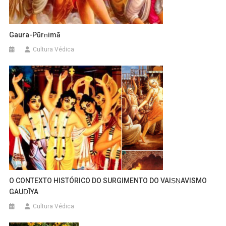
Gaura-Pūrṇimā
Cultura Védica
O CONTEXTO HISTÓRICO DO SURGIMENTO DO VAIṢṆAVISMO
GAUḌĪYA
Cultura Védica