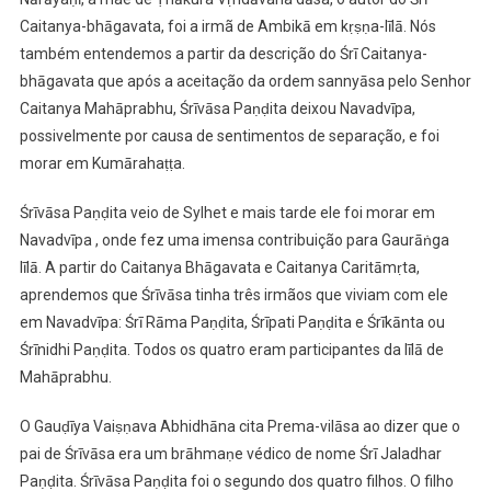
Caitanya-bhāgavata, foi a irmã de Ambikā em kṛṣṇa-līlā. Nós
também entendemos a partir da descrição do Śrī Caitanya-
bhāgavata que após a aceitação da ordem sannyāsa pelo Senhor
Caitanya Mahāprabhu, Śrīvāsa Paṇḍita deixou Navadvīpa,
possivelmente por causa de sentimentos de separação, e foi
morar em Kumārahaṭṭa.
Śrīvāsa Paṇḍita veio de Sylhet e mais tarde ele foi morar em
Navadvīpa , onde fez uma imensa contribuição para Gaurāṅga
līlā. A partir do Caitanya Bhāgavata e Caitanya Caritāmṛta,
aprendemos que Śrīvāsa tinha três irmãos que viviam com ele
em Navadvīpa: Śrī Rāma Paṇḍita, Śrīpati Paṇḍita e Śrīkānta ou
Śrīnidhi Paṇḍita. Todos os quatro eram participantes da līlā de
Mahāprabhu.
O Gauḍīya Vaiṣṇava Abhidhāna cita Prema-vilāsa ao dizer que o
pai de Śrīvāsa era um brāhmaṇe védico de nome Śrī Jaladhar
Paṇḍita. Śrīvāsa Paṇḍita foi o segundo dos quatro filhos. O filho