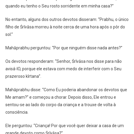
quando eu tenho o Seu rosto sorridente em minha casa?”
No entanto, alguns dos outros devotos disseram: “Prabhu, o único
filho de Śrīvāsa morreu à noite cerca de uma hora após o pôr do
sol.”
Mahāprabhu perguntou: “Por que ninguém disse nada antes?”
Os devotos responderam: “Senhor, Śrīvāsa nos disse para não
avisá-lO, porque ele estava com medo de interferir com o Seu
prazeroso kīrtana”.
Mahāprabhu disse: “Como Eu poderia abandonar os devotos que
Me amam?” e começou a chorar. Depois disso, Ele entrou e
sentou-se ao lado do corpo da criança e a trouxe de volta à
consciência.
Ele perguntou: “Criança! Por que você quer deixar a casa de um
grande devoto como Śrīvāsa?”