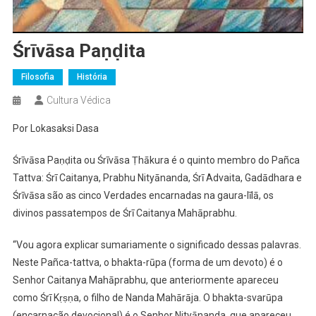
Śrīvāsa Paṇḍita
Filosofia
História
Cultura Védica
Por Lokasaksi Dasa
Śrīvāsa Paṇḍita ou Śrīvāsa Ṭhākura é o quinto membro do Pañca
Tattva: Śrī Caitanya, Prabhu Nityānanda, Śrī
Advaita, Gadādhara e
Śrīvāsa são as cinco Verdades encarnadas na gaura-līlā, os
divinos passatempos de Śrī Caitanya Mahāprabhu.
“Vou agora explicar sumariamente o significado dessas palavras.
Neste Pañca-tattva, o bhakta-rūpa (forma de um devoto) é o
Senhor Caitanya Mahāprabhu, que anteriormente apareceu
como Śrī Kṛṣṇa, o filho de Nanda Mahārāja. O bhakta-svarūpa
(encarnação devocional) é o Senhor Nityānanda, que apareceu