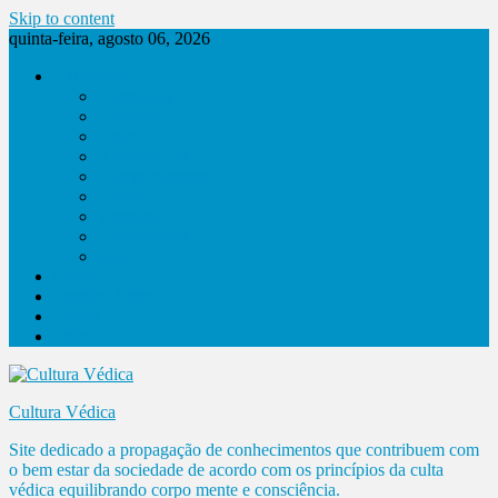
Skip to content
quinta-feira, agosto 06, 2026
Categorias
Astrologia
Filosofia
Casas
Alimentação
Comportamento
Astros
Terapias
Ascendentes
Saúde
Blog
Terceiro Setor
Vitrine
Sobre
Cultura Védica
Site dedicado a propagação de conhecimentos que contribuem com
o bem estar da sociedade de acordo com os princípios da culta
védica equilibrando corpo mente e consciência.