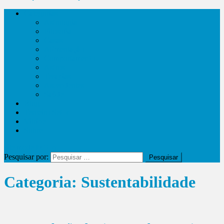
Categorias
Astrologia
Filosofia
Casas
Alimentação
Comportamento
Astros
Terapias
Ascendentes
Saúde
Blog
Terceiro Setor
Vitrine
Sobre
site mode button
Pesquisar por:
Categoria:
Sustentabilidade